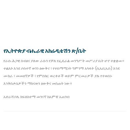
የኢትዮጵያ ብሔራዊ አክሬዲቴሽን ጽ/ቤት
የራሱ ሕጋዊ ስብዕና ያለው ራሱን የቻለ የፌዴራል መንግሥት መሥሪያ ቤት ሆኖ ተቋቋመ።
ተልእኮ እንደ ሶስተኛ ወገን ዕውቅና ፣ የተስማሚነት ግምገማ አካላት (ሲኤቢኤስ) እንደ
ሙከራ ፣ መመዘኛዎች ፣ የምስክር ወረቀቶች ወይም ምርመራዎች ያሉ የተወሰኑ
እንቅስቃሴዎችን ማከናወን ዕውቅና መስጠት ነው።
አድራሻ
ቦሌ ክፍለከተማ መገናኛ ከአምቼ አጠገብ