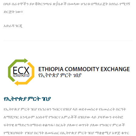
በላይ ሰራተኞችን ይዞ 8ቅርንጫፍ ጽ/ቤቶች በመላው ሀገሪቱ በማደራጀት እየሰራ የሚገኝ
ድርጅት ነው፡፡
አድራሻ
ገርጂ
የኢትዮጵያ ምርት ገበያ
የኢትዮጵያ ምርት ገበያ የአገሪቱን ግብርና በገበያ ላይ ወደተመሰረተ የአመራረት ስርዓት
ለማሸጋገር እንዲሁም አነስተኛ የግብርና አምራቾች በገበያው ላይ ያላቸውን ተሳትፎ
ፍትሃዊ ለማድረግ በማሰብ ቀልጣፋ፣ ስርአት ያለውና ወጥነት ያለው የግብርና ምርቶች
የሚገበያዩበት የገበያ ስርዓት ለመፍጠር በኢትዮጵያ ምርት ገበያ ማቋቋሚያ አዋጅ ቁጥር