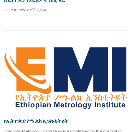
የኢትዮጵያ የደረጃዎች ኤጀንሲ
የኢትዮጵያ ሥነ ልክ ኢንስቲትዩት
Ethiopian Metrology Institute was established by the council of