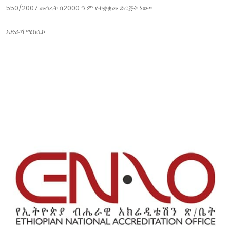
550/2007 መሰረት በ2000 ዓ.ም የተቋቋመ ድርጅት ነው፡፡
አድራሻ
ሜክሲኮ