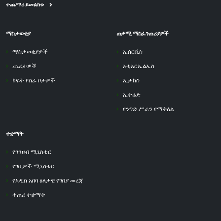
ተጨማሪ ይመልከቱ
ማስታወቂያ
ጠቃሚ ማስፈንጠሪያዎች
ማስታወቂያዎች
ኢሰርቪስ
ጨረታዎች
ኦቲአርኤልኤስ
ክፍት የስራ ቦታዎች
ኢታክስ
ኢትሬድ
የንግድ ሥራን የማቅለል
ተቋማት
የገንዘብ ሚኒስቴር
የገቢዎች ሚኒስቴር
የአዲስ አበባ ዕለታዊ የገበያ መረጃ
ተጠሪ ተቋማት