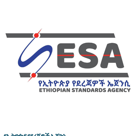
የኢትዮጵያ የደረጃዎች ኤጀንሲ