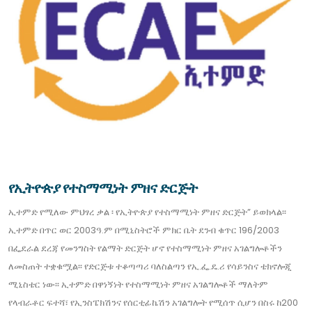
የኢትዮጵያ የተስማሚነት ምዘና ድርጅት
ኢተምድ የሚለው ምህፃረ ቃል ፡ የኢትዮጵያ የተስማሚነት ምዘና ድርጅት” ይወክላል፡፡
ኢተምድ በጥር ወር 2003ዓ.ም በሚኒስትሮች ምክር ቤት ደንብ ቁጥር 196/2003
በፌደራል ደረጃ የመንግስት የልማት ድርጅት ሆኖ የተስማሚነት ምዘና አገልግሎቶችን
ለመስጠት ተቋቁሟል፡፡ የድርጅቱ ተቆጣጣሪ ባለስልጣን የኢ.ፌ.ዴ.ሪ የሳይንስና ቴክኖሎጂ
ሚኒስቴር ነው፡፡ ኢተምድ በዋነኝነት የተስማሚነት ምዘና አገልግሎቶች ማለትም
የላብራቶር ፍተሻ፣ የኢንስፔክሽንና የሰርቲፊኬሽን አገልግሎት የሚሰጥ ሲሆን በስሩ ከ200