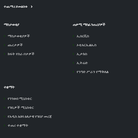
ተጨማሪ ይመልከቱ
ማስታወቂያ
ጠቃሚ ማስፈንጠሪያዎች
ማስታወቂያዎች
ኢሰርቪስ
ጨረታዎች
ኦቲአርኤልኤስ
ክፍት የስራ ቦታዎች
ኢታክስ
ኢትሬድ
የንግድ ሥራን የማቅለል
ተቋማት
የገንዘብ ሚኒስቴር
የገቢዎች ሚኒስቴር
የአዲስ አበባ ዕለታዊ የገበያ መረጃ
ተጠሪ ተቋማት