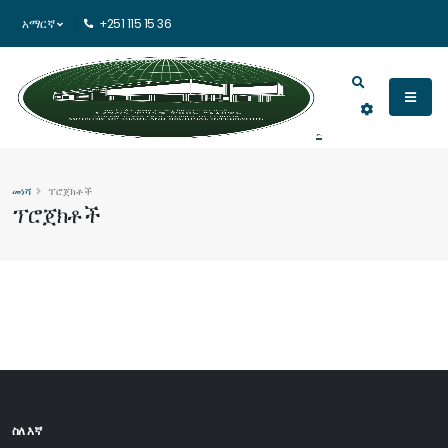
አማርኛ
+251 115 15 36
መነሻ
ፕሮጀክቶች
ፕሮጀክቶች
ስለ እኛ