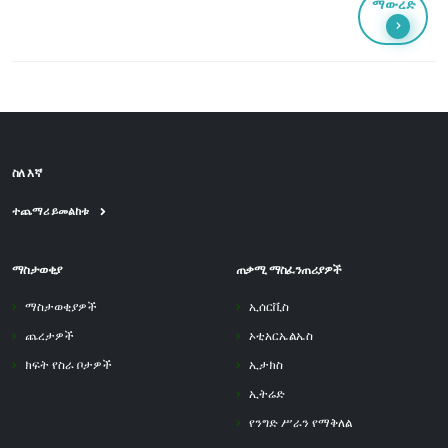
ማውረድ
ስለ እኛ
ተጨማሪ ይመልከቱ
ማስታወቂያ
ጠቃሚ ማስፈንጠሪያዎች
ማስታወቂያዎች
ኢሰርቪስ
ጨረታዎች
ኦቲአርኤልኤስ
ክፍት የስራ ቦታዎች
ኢታክስ
ኢትሬድ
የንግድ ሥራን የማቅለል