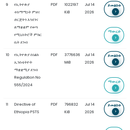
9
የኢትዮጵያ
PDF
1022197
Jul 14
ይመልከቱ
ተስማሚነት ምዘና
KiB
2026
ድርጅትን እንደገና
ለማቋቋም የወጣ
ማውረድ
የሚኒስትሮች ምክር
ቤት ደንብ
10
የኢትዮጵያ ስነልክ
PDF
3776636
Jul 14
ይመልከቱ
ኢንስቲትዮት
MiB
2026
ማቋቋሚያ ደንብ
Regulation No
ማውረድ
555/2024
11
Directive of
PDF
796832
Jul 14
ይመልከቱ
Ethiopia PSTS
KiB
2026