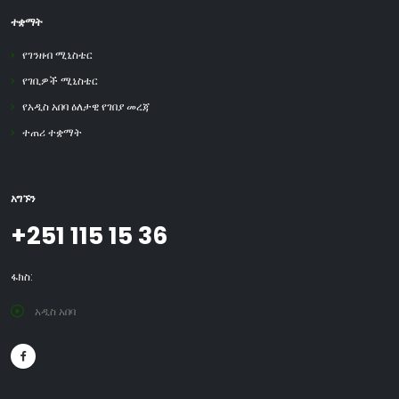
ተቋማት
የገንዘብ ሚኒስቴር
የገቢዎች ሚኒስቴር
የአዲስ አበባ ዕለታዊ የገበያ መረጃ
ተጠሪ ተቋማት
አግኙን
+251 115 15 36
ፋክስ:
አዲስ አበባ