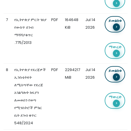
7
የኢትዮጵያ ምርት ገበያ
PDF
164648
Jul 14
ይመልከቱ
የውስጥ ደንብ
KiB
2026
ማሻሻያቁጥር
.775/2013
ማውረድ
8
የኢትዮጵያ የደረጃዎች
PDF
2294217
Jul 14
ይመልከቱ
ኢንስቲትዩት
MiB
2026
ለሚሰጣቸው የደረጃ
አገልግሎት ክፍያን
ማውረድ
ለመወሰን የወጣ
የሚንስትሮች ምክር
ቤት ደንብ ቁጥር
548/2024