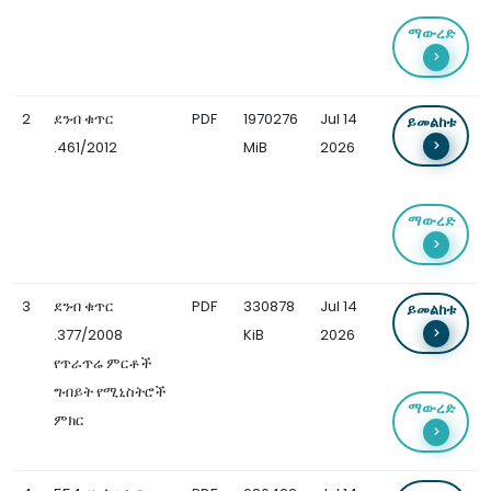
ማውረድ
2
ደንብ ቁጥር
PDF
1970276
Jul 14
ይመልከቱ
.461/2012
MiB
2026
ማውረድ
3
ደንብ ቁጥር
PDF
330878
Jul 14
ይመልከቱ
.377/2008
KiB
2026
የጥራጥሬ ምርቶች
ግብይት የሚኒስትሮች
ማውረድ
ምክር