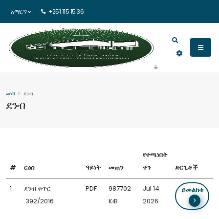
አማርኛ
+251 115 15 36
መነሻ
ደንብ
ደንብ
የተጫነበት
#
ርዕስ
ዓይነት
መጠን
ቀን
ድርጊቶች
1
ደንብ ቁጥር
PDF
987702
Jul 14
ይመልከቱ
.392/2016
KiB
2026