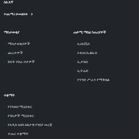
ስለ እኛ
ተጨማሪ ይመልከቱ
ማስታወቂያ
ጠቃሚ ማስፈንጠሪያዎች
ማስታወቂያዎች
ኢሰርቪስ
ጨረታዎች
ኦቲአርኤልኤስ
ክፍት የስራ ቦታዎች
ኢታክስ
ኢትሬድ
የንግድ ሥራን የማቅለል
ተቋማት
የገንዘብ ሚኒስቴር
የገቢዎች ሚኒስቴር
የአዲስ አበባ ዕለታዊ የገበያ መረጃ
ተጠሪ ተቋማት