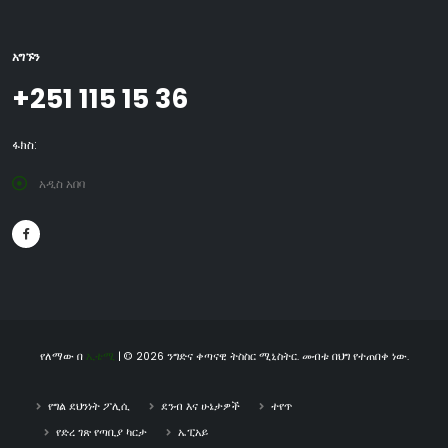
አግኙን
+251 115 15 36
ፋክስ:
አዲስ አበባ
የለማው በ
ኢቴሚ
| © 2026 ንግድና ቀጣናዊ ትስስር ሚኒስትር. መብቱ በህግ የተጠበቀ ነው.
የግል ደህንነት ፖሊሲ
ደንብ እና ሁኔታዎች
ተየጥ
የድረ ገጽ የጣቢያ ካርታ
ኤፒአይ