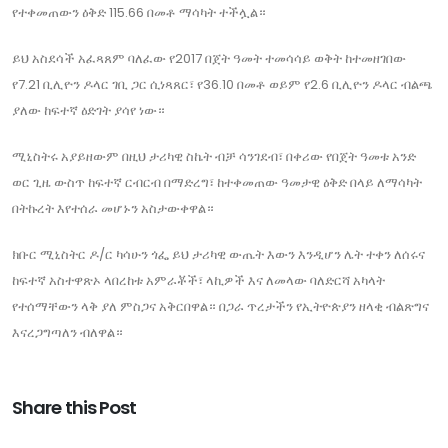
የተቀመጠውን ዕቅድ 115.66 በመቶ ማሳካት ተችሏል።
ይህ አስደሳች አፈጻጸም ባለፈው የ2017 በጀት ዓመት ተመሳሳይ ወቅት ከተመዘገበው
የ7.21 ቢሊዮን ዶላር ገቢ ጋር ሲነጻጸር፣ የ36.10 በመቶ ወይም የ2.6 ቢሊዮን ዶላር ብልጫ
ያለው ከፍተኛ ዕድገት ያሳየ ነው።
ሚኒስትሩ አያይዘውም በዚህ ታሪካዊ ስኬት ብቻ ሳንገደብ፣ በቀሪው የበጀት ዓመቱ አንድ
ወር ጊዜ ውስጥ ከፍተኛ ርብርብ በማድረግ፣ ከተቀመጠው ዓመታዊ ዕቅድ በላይ ለማሳካት
በትኩረት እየተሰራ መሆኑን አስታውቀዋል።
ክቡር ሚኒስትር ዶ/ር ካሳሁን ጎፌ ይህ ታሪካዊ ውጤት እውን እንዲሆን ሌት ተቀን ለሰሩና
ከፍተኛ አስተዋጽኦ ላበረከቱ አምራቾች፣ ላኪዎች እና ለመላው ባለድርሻ አካላት
የተሰማቸውን ላቅ ያለ ምስጋና አቅርበዋል። በጋራ ጥረታችን የኢትዮጵያን ዘላቂ ብልጽግና
እናረጋግጣለን ብለዋል።
Share this Post