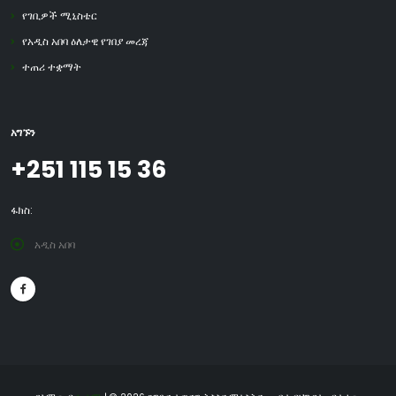
የገቢዎች ሚኒስቴር
የአዲስ አበባ ዕለታዊ የገበያ መረጃ
ተጠሪ ተቋማት
አግኙን
+251 115 15 36
ፋክስ:
አዲስ አበባ