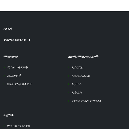
ስለ እኛ
ተጨማሪ ይመልከቱ
ማስታወቂያ
ጠቃሚ ማስፈንጠሪያዎች
ማስታወቂያዎች
ኢሰርቪስ
ጨረታዎች
ኦቲአርኤልኤስ
ክፍት የስራ ቦታዎች
ኢታክስ
ኢትሬድ
የንግድ ሥራን የማቅለል
ተቋማት
የገንዘብ ሚኒስቴር