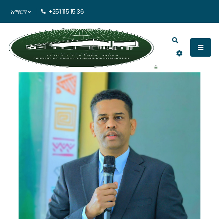
አማርኛ
+251 115 15 36