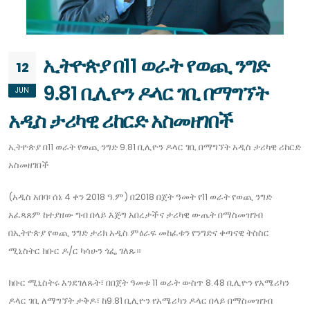
ኢትዮጵያ በ11 ወራት የወጪ ንግድ
12
9.81 ቢሊዮን ዶላር ገቢ በማግኘት
JUN
አዲስ ታሪካዊ ሪከርድ አስመዘገበች
ኢትዮጵያ በ11 ወራት የወጪ ንግድ 9.81 ቢሊዮን ዶላር ገቢ በማግኘት አዲስ ታሪካዊ ሪከርድ
አስመዘገበች
(አዲስ አበባ፡ ሰኔ 4 ቀን 2018 ዓ.ም) በ2018 በጀት ዓመት የ11 ወራት የወጪ ንግድ
አፈጻጸም ከተያዘው ግብ በላይ እጅግ አበረታችና ታሪካዊ ውጤት በማስመዝገብ
በኢትዮጵያ የወጪ ንግድ ታሪክ አዲስ ምዕራፍ መከፈቱን የንግድና ቀጣናዊ ትስስር
ሚኒስትር ክቡር ዶ/ር ካሳሁን ጎፌ ገለጹ።
ክቡር ሚኒስትሩ እንደገለጹት፣ በበጀት ዓመቱ 11 ወራት ውስጥ 8.48 ቢሊዮን የአሜሪካን
ዶላር ገቢ ለማግኘት ታቅዶ፣ ከ9.81 ቢሊዮን የአሜሪካን ዶላር በላይ በማስመዝገብ