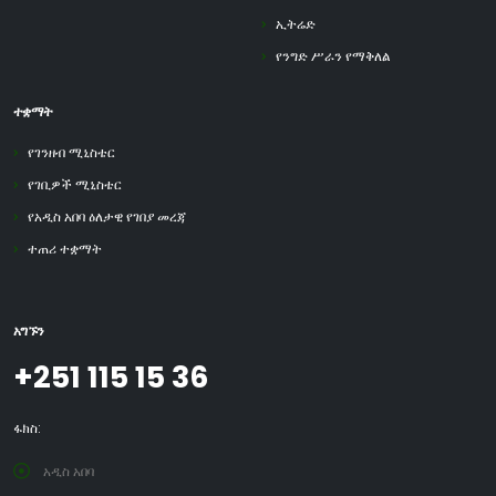
ኢትሬድ
የንግድ ሥራን የማቅለል
ተቋማት
የገንዘብ ሚኒስቴር
የገቢዎች ሚኒስቴር
የአዲስ አበባ ዕለታዊ የገበያ መረጃ
ተጠሪ ተቋማት
አግኙን
+251 115 15 36
ፋክስ:
አዲስ አበባ