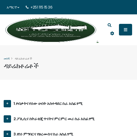
አማርኛ
+251 115 15 36
መነሻ
ዳይሬክቶሬቶች
ዳይሬክቶሬቶች
1.የብቃትና የሰው ሀብት አስተዳደር ስራ አስፈፃሚ
2.ፖሊሲና ስትራቴጂ ጥናትና ምርምር መሪ ስራ አስፈፃሚ
3.የስነ ምግባርና የፀረሙስና ስራ አስፈፃሚ