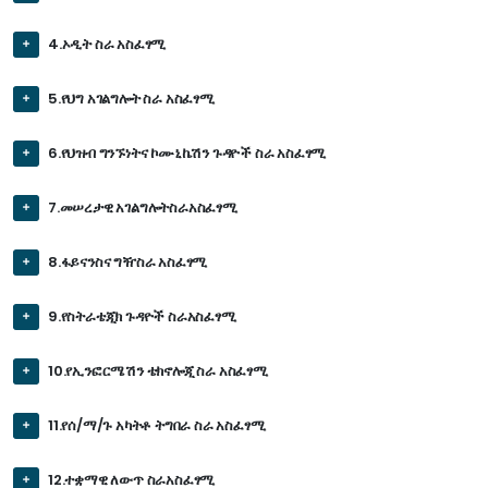
4.ኦዲት ስራ አስፈፃሚ
5.የህግ አገልግሎት ስራ አስፈፃሚ
6.የህዝብ ግንኙነትና ኮሙኒኬሽን ጉዳዮች ስራ አስፈፃሚ
7.መሠረታዊ አገልግሎትስራአስፈፃሚ
8.ፋይናንስና ግዥስራ አስፈፃሚ
9.የስትራቴጂክ ጉዳዮች ስራአስፈፃሚ
10.የኢንፎርሜሽን ቴክኖሎጂ ስራ አስፈፃሚ
11.የሰ/ማ/ጉ አካትቶ ትግበራ ስራ አስፈፃሚ
12.ተቋማዊ ለውጥ ስራአስፈፃሚ