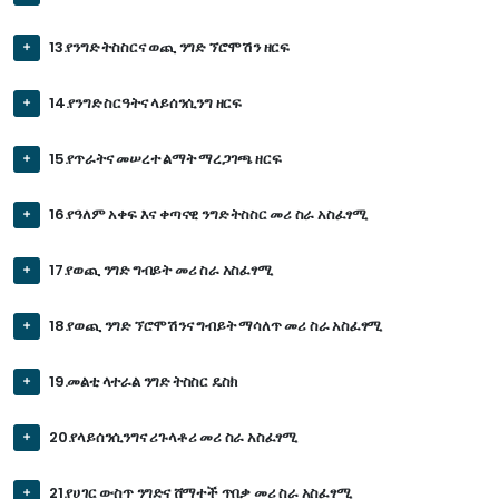
13.የንግድ ትስስርና ወጪ ንግድ ኘሮሞሽን ዘርፍ
14.የንግድ ስርዓትና ላይሰንሲንግ ዘርፍ
15.የጥራትና መሠረተ ልማት ማረጋገጫ ዘርፍ
16.የዓለም አቀፍ እና ቀጣናዊ ንግድ ትስስር መሪ ስራ አስፈፃሚ
17.የወጪ ንግድ ግብይት መሪ ስራ አስፈፃሚ
18.የወጪ ንግድ ኘሮሞሽንና ግብይት ማሳለጥ መሪ ስራ አስፈፃሚ
19.መልቲ ላተራል ንግድ ትስስር ዴስክ
20.የላይሰንሲንግና ሪጉላቶሪ መሪ ስራ አስፈፃሚ
21.የሀገር ውስጥ ንግድና ሸማተች ጥበቃ መሪ ስራ አስፈፃሚ