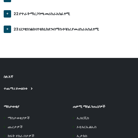
22.የጥራትማረጋገጫመሪስራአስፈፃሚ
23.ህጋዊስነልክናየቴክኒክደንብማስተባበሪያመሪስራአስፈፃሚ
ስለ እኛ
ተጨማሪ ይመልከቱ
ማስታወቂያ
ጠቃሚ ማስፈንጠሪያዎች
ማስታወቂያዎች
ኢሰርቪስ
ጨረታዎች
ኦቲአርኤልኤስ
ክፍት የስራ ቦታዎች
ኢታክስ