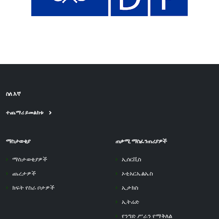
ስለ እኛ
ተጨማሪ ይመልከቱ
ማስታወቂያ
ጠቃሚ ማስፈንጠሪያዎች
ማስታወቂያዎች
ኢሰርቪስ
ጨረታዎች
ኦቲአርኤልኤስ
ክፍት የስራ ቦታዎች
ኢታክስ
ኢትሬድ
የንግድ ሥራን የማቅለል