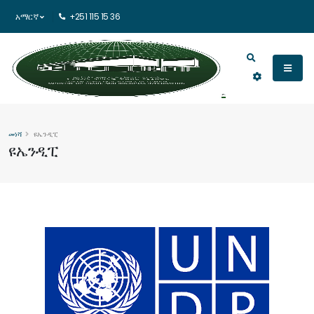
አማርኛ
+251 115 15 36
መነሻ
ዩኤንዲፒ
ዩኤንዲፒ