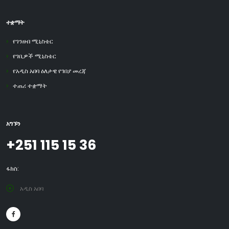
ተቋማት
የገንዘብ ሚኒስቴር
የገቢዎች ሚኒስቴር
የአዲስ አበባ ዕለታዊ የገበያ መረጃ
ተጠሪ ተቋማት
አግኙን
+251 115 15 36
ፋክስ:
አዲስ አበባ