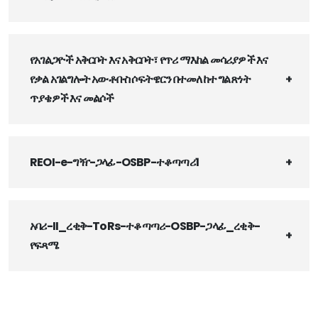
የአገልጋዮች አቅርቦት እና አቅርቦት፣ የጥሪ ማእከል መሳሪያዎች እና
የቃል አገልግሎት አውቶቡስ ሶፍትዌርን በተመለከተ ግልጽነት
ጥያቄዎች እና መልሶች
REOI-e-ግዥ-ጋላፊ-OSBP-ተቆጣጣሪ1
አባሪ-II_ረቂቅ-ToRs-ተቆጣጣሪ-OSBP-ጋላፊ_ረቂቅ-
የፍጻሜ