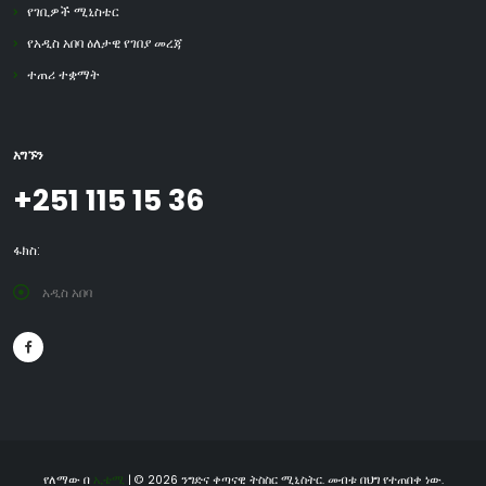
የገቢዎች ሚኒስቴር
የአዲስ አበባ ዕለታዊ የገበያ መረጃ
ተጠሪ ተቋማት
አግኙን
+251 115 15 36
ፋክስ:
አዲስ አበባ
የለማው በ
ኢቴሚ
| © 2026 ንግድና ቀጣናዊ ትስስር ሚኒስትር. መብቱ በህግ የተጠበቀ ነው.