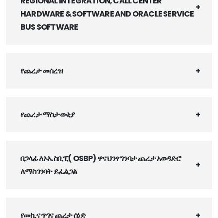
REGIONAL INTEGRATION, CALL CENTER
HARDWARE & SOFTWARE AND ORACLE SERVICE
BUS SOFTWARE
የጨረታ መሰረዝ
የጨረታ ማስታወቂያ
በጋላፊ ለኦኤስቢፒ( OSBP) ዋና ህንፃ ግንባታ ጨረታ አወዳድሮ
ለማስገንባት ይፈልጋል
የመኪና ጥገና ጨረታ ሰነድ