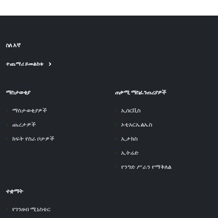
ስለ እኛ
ተጨማሪ ይመልከቱ
ማስታወቂያ
ጠቃሚ ማስፈንጠሪያዎች
ማስታወቂያዎች
ኢሰርቪስ
ጨረታዎች
ኦቲአርኤልኤስ
ክፍት የስራ ቦታዎች
ኢታክስ
ኢትሬድ
የንግድ ሥራን የማቅለል
ተቋማት
የገንዘብ ሚኒስቴር