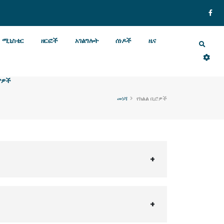
ሚኒስቴር
ዘርፎች
አገልግሎት
ሰነዶች
ዜና
ያዎች
መነሻ
የክልል ቢሮዎች