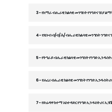
3 - የአማራ ብሔራዊ ክልላዊ መንግስት የንግድና ገበያ ልማ
4 - የደቡብ ብ/ብ/ሕ/ ብሔራዊ ክልላዊ መንግስት ንግድና 
5 - የትግራይ ብሔራዊ ክልላዊ መንግስት የንግድ ኢንዱስ
6 - የሐረሪ ብሔራዊ ክልላዊ መንግስት የንግድ ኢንዱስትሪ
7 - የድሬዳዋ ከተማ አስተዳድር የንግድ ኢንዱስትሪና ኢን