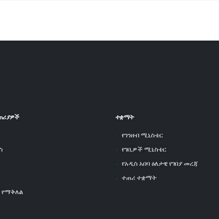
ጠሪያዎች
ተቋማት
የገንዘብ ሚኒስቴር
ስ
የገቢዎች ሚኒስቴር
የአዲስ አበባ ዕለታዊ የገበያ መረጃ
ተጠሪ ተቋማት
 የማቅለል