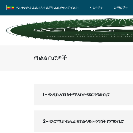
የኢትዮጵያ ፌዴራላዊ ዴሞክራሲያዊ ሪፐብሊክ
አግኙን
አማርኛ
የክልል ቢሮዎች
1 - የአዲስ አበባ ከተማ አስተዳደር ንግድ ቢሮ
2 - የኦሮሚያ ብሔራዊ ክልላዊ መንግስት የንግድ ቢሮ