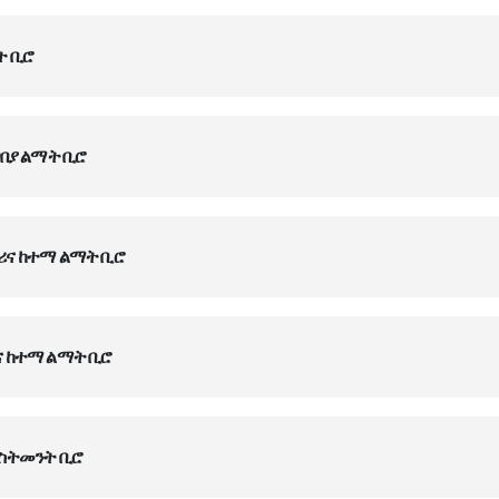
ት ቢሮ
ገበያ ልማት ቢሮ
ትሪና ከተማ ልማት ቢሮ
ና ከተማ ልማት ቢሮ
ቨስትመንት ቢሮ