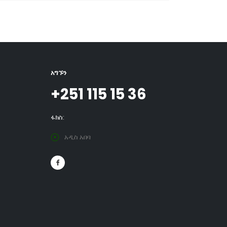
አግኙን
+251 115 15 36
ፋክስ:
አዲስ አበባ