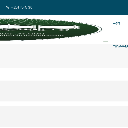
+251 115 15 36
መነሻ
ማስታወቂ