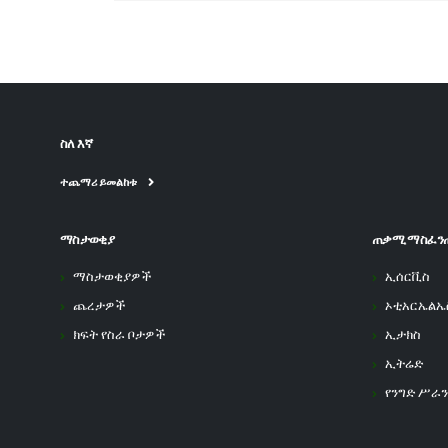
ስለ እኛ
ተጨማሪ ይመልከቱ
ማስታወቂያ
ጠቃሚ ማስፈን
ማስታወቂያዎች
ኢሰርቪስ
ጨረታዎች
ኦቲአርኤልኤ
ክፍት የስራ ቦታዎች
ኢታክስ
ኢትሬድ
የንግድ ሥራን