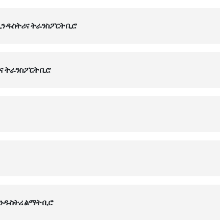
 ኢንዱስትሪና ትራንስፖርት ቢሮ
ሪና ትራንስፖርት ቢሮ
ኢንዱስትሪ ልማት ቢሮ