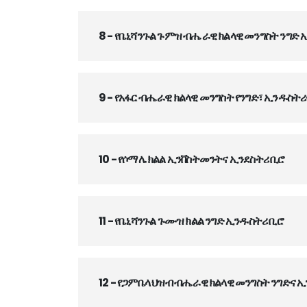
8 - የቤኒሻንጉል ጉምዝ ብሔራዊ ክልላዊ መንግስት ንግድ
9 - የአፋር ብሔራዊ ክልላዊ መንግስት የንግድ፣ ኢንዱስት
10 - የሶማሌ ክልል ኢንቨስትመንትና ኢንደስትሪ ቢሮ
11 - የቤኒሻንጉል ጉሙዝ ክልል ንግድ ኢንዱስትሪ ቢሮ
12 - የጋምቤላ ህዝብ ብሔራዊ ክልላዊ መንግስት ንግድና 