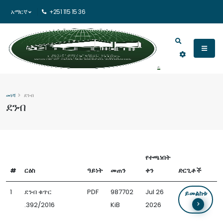
አማርኛ
+251 115 15 36
መነሻ
ደንብ
ደንብ
የተጫነበት
#
ርዕስ
ዓይነት
መጠን
ቀን
ድርጊቶች
1
ደንብ ቁጥር
PDF
987702
Jul 26
ይመልከቱ
.392/2016
KiB
2026