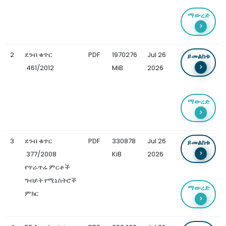
ማውረድ
2
ደንብ ቁጥር
PDF
1970276
Jul 26
ይመልከቱ
.461/2012
MiB
2026
ማውረድ
3
ደንብ ቁጥር
PDF
330878
Jul 26
ይመልከቱ
.377/2008
KiB
2026
የጥራጥሬ ምርቶች
ግብይት የሚኒስትሮች
ማውረድ
ምክር