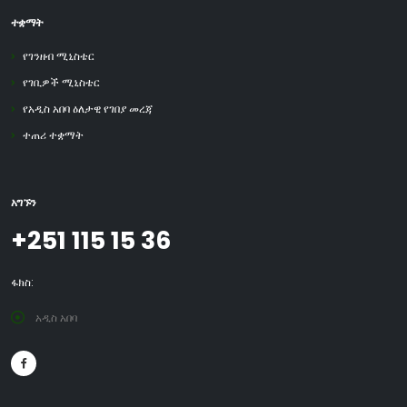
ተቋማት
የገንዘብ ሚኒስቴር
የገቢዎች ሚኒስቴር
የአዲስ አበባ ዕለታዊ የገበያ መረጃ
ተጠሪ ተቋማት
አግኙን
+251 115 15 36
ፋክስ:
አዲስ አበባ