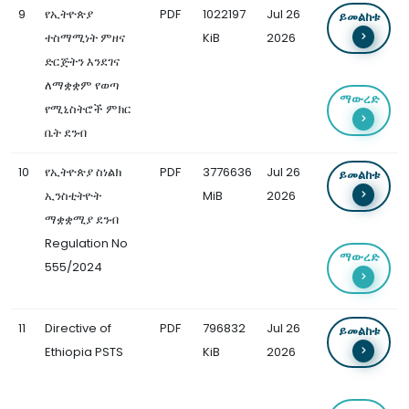
9
የኢትዮጵያ
PDF
1022197
Jul 26
ይመልከቱ
ተስማሚነት ምዘና
KiB
2026
ድርጅትን እንደገና
ለማቋቋም የወጣ
ማውረድ
የሚኒስትሮች ምክር
ቤት ደንብ
10
የኢትዮጵያ ስነልክ
PDF
3776636
Jul 26
ይመልከቱ
ኢንስቲትዮት
MiB
2026
ማቋቋሚያ ደንብ
Regulation No
ማውረድ
555/2024
11
Directive of
PDF
796832
Jul 26
ይመልከቱ
Ethiopia PSTS
KiB
2026