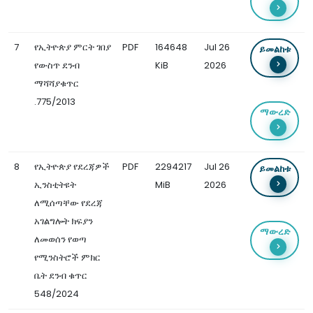
7
የኢትዮጵያ ምርት ገበያ
PDF
164648
Jul 26
ይመልከቱ
የውስጥ ደንብ
KiB
2026
ማሻሻያቁጥር
.775/2013
ማውረድ
8
የኢትዮጵያ የደረጃዎች
PDF
2294217
Jul 26
ይመልከቱ
ኢንስቲትዩት
MiB
2026
ለሚሰጣቸው የደረጃ
አገልግሎት ክፍያን
ማውረድ
ለመወሰን የወጣ
የሚንስትሮች ምክር
ቤት ደንብ ቁጥር
548/2024