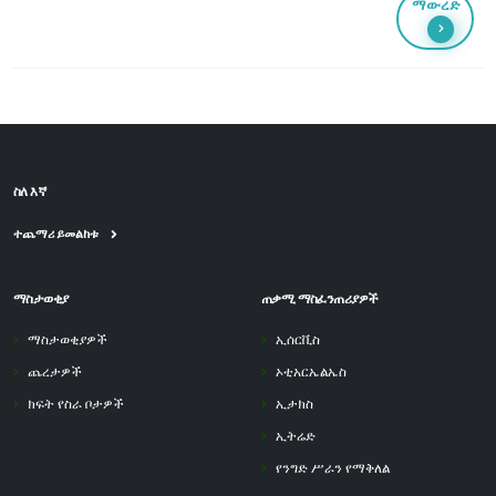
ማውረድ
ስለ እኛ
ተጨማሪ ይመልከቱ
ማስታወቂያ
ጠቃሚ ማስፈንጠሪያዎች
ማስታወቂያዎች
ኢሰርቪስ
ጨረታዎች
ኦቲአርኤልኤስ
ክፍት የስራ ቦታዎች
ኢታክስ
ኢትሬድ
የንግድ ሥራን የማቅለል