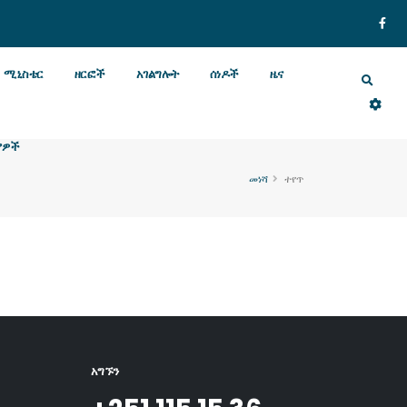
ሚኒስቴር
ዘርፎች
አገልግሎት
ሰነዶች
ዜና
ያዎች
መነሻ
ተየጥ
አግኙን