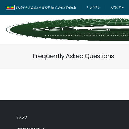
የኢትዮጵያ ፌዴራላዊ ዴሞክራሲያዊ ሪፐብሊክ
አግኙን
አማርኛ
Frequently Asked Questions
ስለ እኛ
ተጨማሪ ይመልከቱ