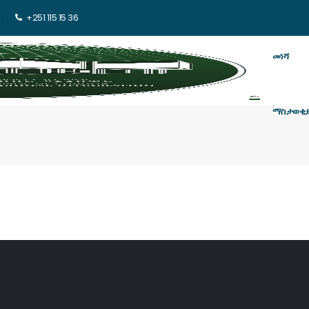
+251 115 15 36
መነሻ
ማስታወቂ