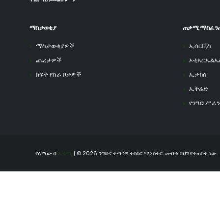
ማስታወቂያ
ጠቃሚ ማስፈን
ማስታወቂያዎች
ኢሰርቪስ
ጨረታዎች
ኦቲአርኤልኤ
ክፍት የስራ ቦታዎች
ኢታክስ
ኢትሬድ
የንግድ ሥራን
የለማው በ
ኢቴሚ
| © 2026 ንግድና ቀጣናዊ ትስስር ሚኒስትር. መብቱ በህግ የተጠበቀ ነው.