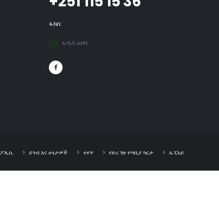
+251 115 15 36
ፋክስ:
አዲስ አበባ
ት ፖሊሲ
ደንብ እና ሁኔታዎች
ተየጥ
የድረ ገጽ የጣቢያ ካርታ
ኤፒአይ