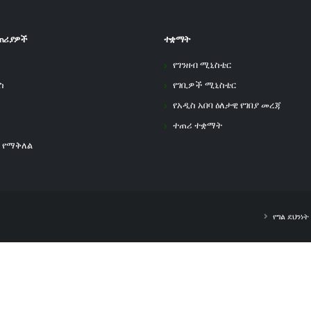
ጠሪያዎች
ተቋማት
የገንዘብ ሚኒስቴር
ስ
የገቢዎች ሚኒስቴር
የአዲስ አበባ ዕለታዊ የገበያ መረጃ
ተጠሪ ተቋማት
 የማቅለል
የግል ደህንነ