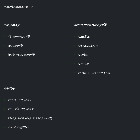
ተጨማሪ ይመልከቱ
ማስታወቂያ
ጠቃሚ ማስፈንጠሪያዎች
ማስታወቂያዎች
ኢሰርቪስ
ጨረታዎች
ኦቲአርኤልኤስ
ክፍት የስራ ቦታዎች
ኢታክስ
ኢትሬድ
የንግድ ሥራን የማቅለል
ተቋማት
የገንዘብ ሚኒስቴር
የገቢዎች ሚኒስቴር
የአዲስ አበባ ዕለታዊ የገበያ መረጃ
ተጠሪ ተቋማት