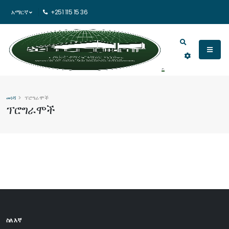
አማርኛ
+251 115 15 36
መነሻ
ፕሮግራሞች
ፕሮግራሞች
ስለ እኛ